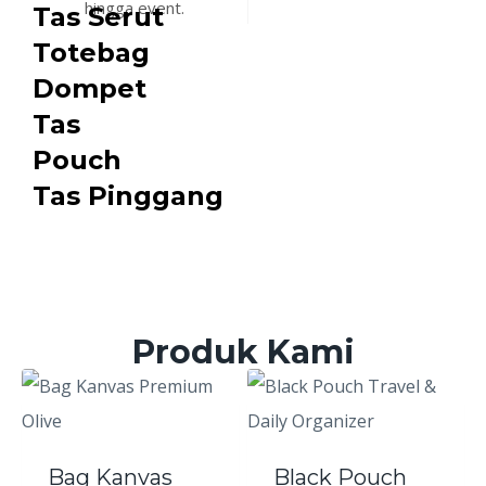
hingga event.
Tas Serut
Totebag
Dompet
Tas
Pouch
Tas Pinggang
Produk Kami
Bag Kanvas
Black Pouch