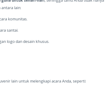
rguna untuk sehari-hari
, sehingga tamu Anda tidak hany
antara lain:
cara komunitas.
ra santai.
an logo dan desain khusus.
enir lain untuk melengkapi acara Anda, seperti: