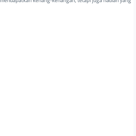
a mendapatkan kenang-kenangan, tetapi juga hadiah yang