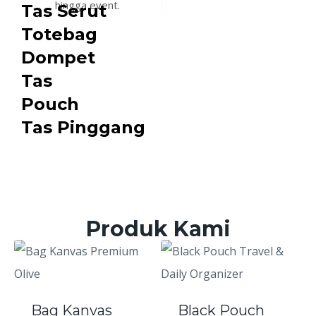
hingga event.
Tas Serut
Totebag
Dompet
Tas
Pouch
Tas Pinggang
Produk Kami
Bag Kanvas
Black Pouch