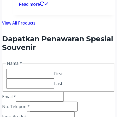
Read more
View All Products
Dapatkan Penawaran Spesial
Souvenir
Nama
*
First
Last
Email
*
No. Telepon
*
Jumlah/
Jenis Produk