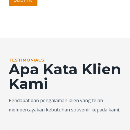
d
u
k
Isi form untuk konsultasi gratis dan promo khusus pemesanan.
Q
T
Y
TESTIMONIALS
Apa Kata Klien
Kami
Pendapat dan pengalaman klien yang telah
mempercayakan kebutuhan souvenir kepada kami.