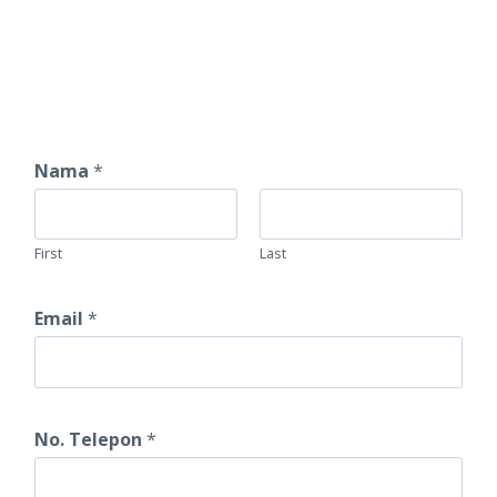
Dapatkan Penawaran
Spesial Souvenir
Nama
*
First
Last
Email
*
No. Telepon
*