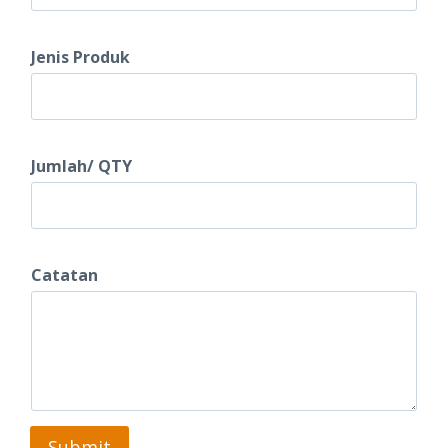
Jenis Produk
Jumlah/ QTY
N
Catatan
o
.
P
r
o
Submit