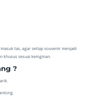
masuk tas, agar setiap souvenir menjadi
n khusus sesuai keinginan.
ang ?
rik.
antong.