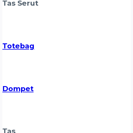
Tas Serut
Totebag
Dompet
Tas