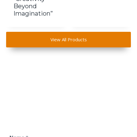
Beyond
Imagination”
View All Products
Dapatkan Penawaran
Spesial Souvenir
C