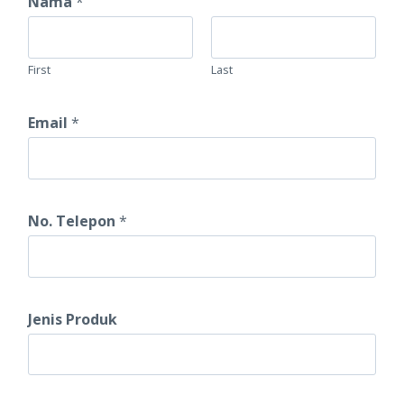
Nama
*
a
t
First
Last
a
t
Email
*
a
n
J
u
No. Telepon
*
m
l
a
Jenis Produk
h
/
N