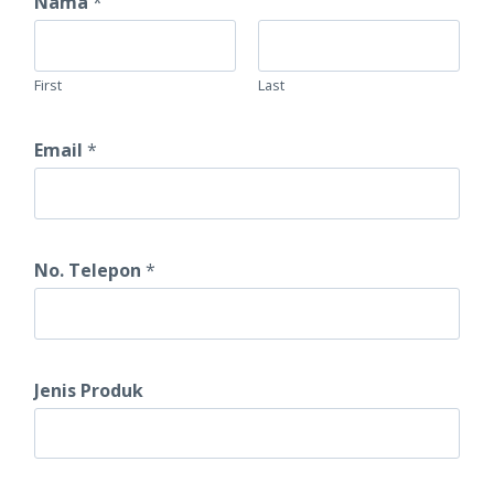
Nama
*
First
Last
Email
*
No. Telepon
*
P
Jenis Produk
r
o
d