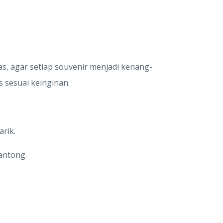
s, agar setiap souvenir menjadi kenang-
 sesuai keinginan.
rik.
antong.