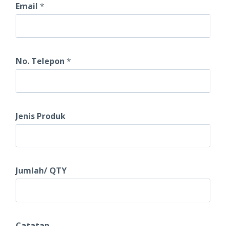
Email
*
r
o
d
u
No. Telepon
*
k
J
u
Jenis Produk
m
l
a
Jumlah/ QTY
h
/
Catatan