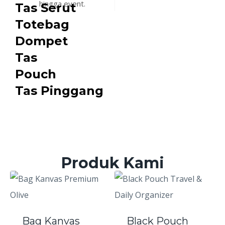
hingga event.
Tas Serut
Totebag
Dompet
Tas
Pouch
Tas Pinggang
Produk Kami
Bag Kanvas
Black Pouch